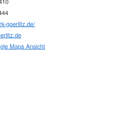
410
444
k-goerlitz.de/
erlitz.de
ogle Maps Ansicht