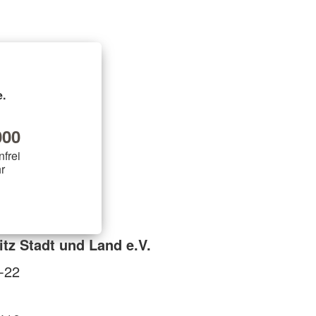
.
00
nfrei
r
tz Stadt und Land e.V.
0-22