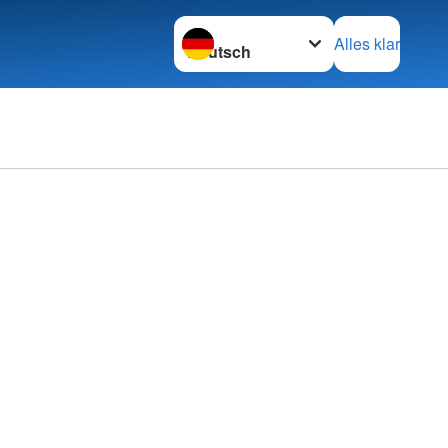
Sprache wechseln zu
Alles klar
als Veranstalter
se
Einsatzanforderung
ische Pflegeausbildung
 zum Notfallsanitäter
willigendienst
s soziales Jahr
nhilfe
f