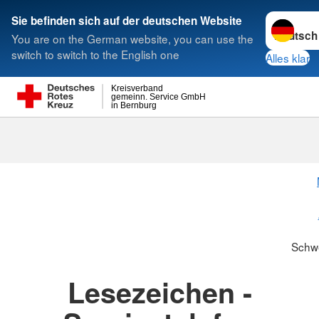
Sprache w
Sie befinden sich auf der deutschen Website
You are on the German website, you can use the
Suche
switch to switch to the English one
Alles klar
Kreisverband
gemeinn. Service GmbH
in Bernburg
Schwesternsc
Schw
Lesezeichen -