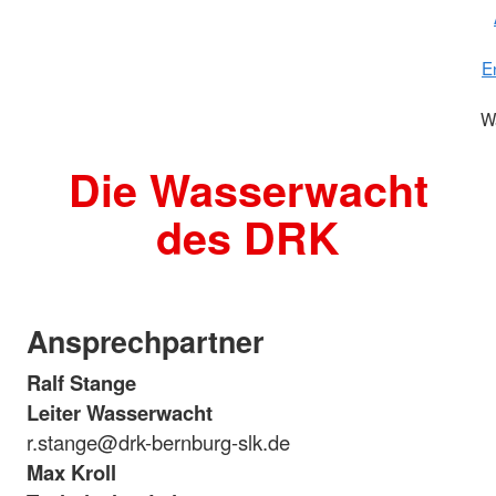
E
W
Die Wasserwacht
des DRK
Ansprechpartner
Ralf Stange
Leiter Wasserwacht
r.stange@drk-bernburg-slk.de
Max Kroll