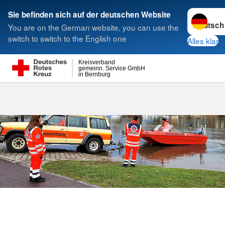
Sprache w
Sie befinden sich auf der deutschen Website
You are on the German website, you can use the
Suche
switch to switch to the English one
Alles klar
Kreisverband
gemeinn. Service GmbH
in Bernburg
Wasserwacht